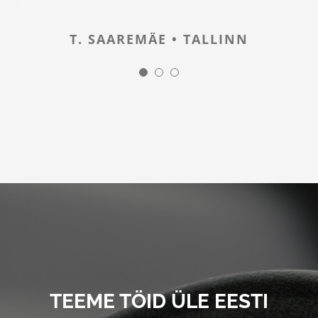
T. SAAREMÄE • TALLINN
M. KÕIV • TALLINN
E. TERAS • TARTU
TEEME TÖID ÜLE EESTI