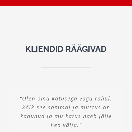
KLIENDID RÄÄGIVAD
“Olen oma katusega väga rahul.
“Kontori esised tänavakivid on
“Mulle eriti meeldis poiste
meeskonnatöö. Kogu tegevus oli
Kõik see sammal ja mustus on
pärast Clean Estate-i poolt
teostatud puhastustöid kui uued.
kadunud ja mu katus näeb jälle
professionaalne ja
organiseeritud. Soovitan soojalt.”
Töö oli korralik ja kiire.”
hea välja.”