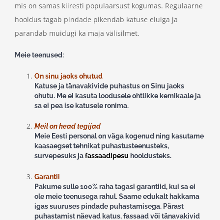
mis on samas kiiresti populaarsust kogumas. Regulaarne
hooldus tagab pindade pikendab katuse eluiga ja
parandab muidugi ka maja välisilmet.
Meie teenused:
On sinu jaoks ohutud
Katuse ja tänavakivide puhastus on Sinu jaoks
ohutu. Me ei kasuta loodusele ohtlikke kemikaale ja
sa ei pea ise katusele ronima.
Meil on head tegijad
Meie Eesti personal on väga kogenud ning kasutame
kaasaegset tehnikat puhastusteenusteks,
survepesuks ja
fassaadipesu
hooldusteks.
Garantii
Pakume sulle 100% raha tagasi garantiid, kui sa ei
ole meie teenusega rahul. Saame edukalt hakkama
igas suuruses pindade puhastamisega. Pärast
puhastamist näevad katus, fassaad või tänavakivid