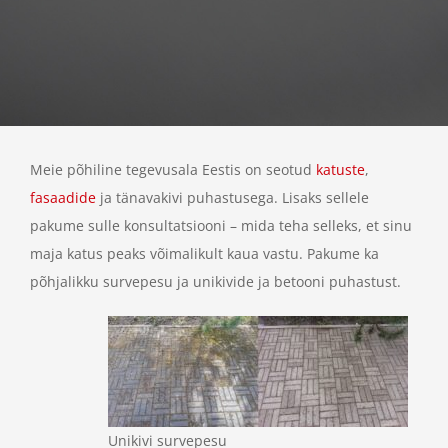
Meie põhiline tegevusala Eestis on seotud
katuste
,
fasaadide
ja tänavakivi puhastusega. Lisaks sellele
pakume sulle konsultatsiooni – mida teha selleks, et sinu
maja katus peaks võimalikult kaua vastu. Pakume ka
põhjalikku survepesu ja unikivide ja betooni puhastust.
Unikivi survepesu