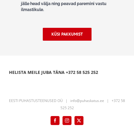
jälle head välja ning peavad paremini vastu
ilmastikule.
KÜSI PAKKUMIST
HELISTA MEILE JUBA TÄNA +372 58 525 252
EESTI PUHASTUSTEENUSED OÜ | info@puhaskatus.ee | +372 58
525 252
Facebook
Instagram
X