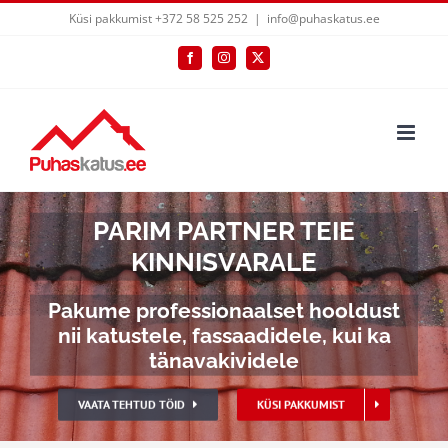
Skip
Küsi pakkumist +372 58 525 252
|
info@puhaskatus.ee
to
Facebook
Instagram
X
content
PARIM PARTNER TEIE
KINNISVARALE
Pakume professionaalset hooldust
nii katustele, fassaadidele, kui ka
tänavakividele
VAATA TEHTUD TÖID
KÜSI PAKKUMIST